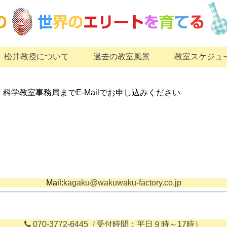
松井教授について
過去の教室風景
教室スケジュ
科学教室事務局までE-Mailでお申し込みください
Mail:
kagaku@wakuwaku-factory.co.jp
070-3772-6445（受付時間：平日９時～17時）